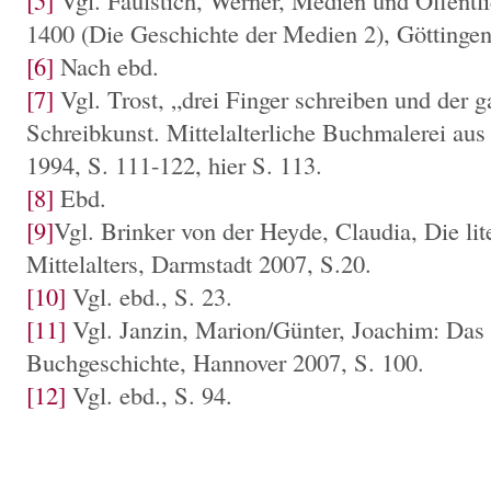
[5]
Vgl. Faulstich, Werner, Medien und Öffentlic
1400 (Die Geschichte der Medien 2), Göttingen
[6]
Nach ebd.
[7]
Vgl. Trost, „drei Finger schreiben und der ga
Schreibkunst. Mittelalterliche Buchmalerei au
1994, S. 111-122, hier S. 113.
[8]
Ebd.
[9]
Vgl. Brinker von der Heyde, Claudia, Die lit
Mittelalters, Darmstadt 2007, S.20.
[10]
Vgl. ebd., S. 23.
[11]
Vgl. Janzin, Marion/Günter, Joachim: Da
Buchgeschichte, Hannover 2007, S. 100.
[12]
Vgl. ebd., S. 94.