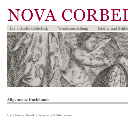
Die virtuelle Bibliothek
Wanderausstellung
Kloster und Schlo
Allgemeine Buchkunde
Start
|
Sitemap
|
Kontakt
|
Impressum
|
Seite drucken