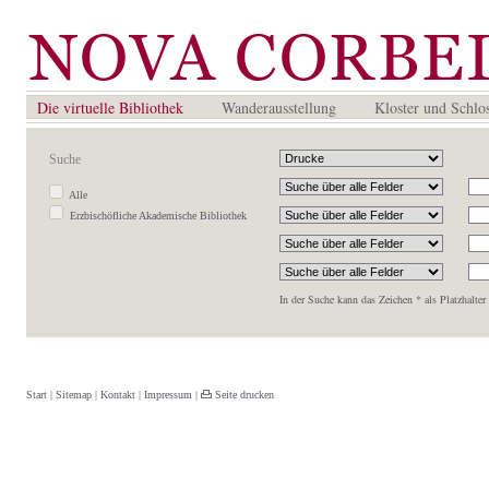
Die virtuelle Bibliothek
Wanderausstellung
Kloster und Schlo
Suche
Alle
Erzbischöfliche Akademische Bibliothek
In der Suche kann das Zeichen * als Platzhalte
Start
|
Sitemap
|
Kontakt
|
Impressum
|
Seite drucken