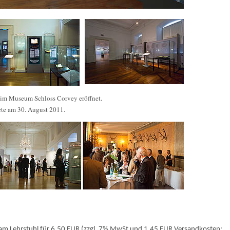
 im Museum Schloss Corvey eröffnet.
ete am 30. August 2011.
 am Lehrstuhl für 6,50 EUR (zzgl. 7% MwSt und 1,45 EUR Versandkosten;