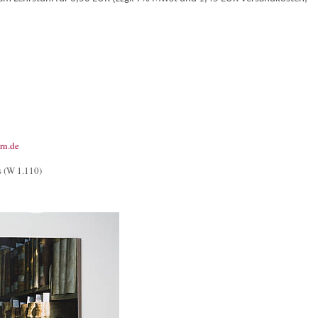
rn.de
s (W 1.110)