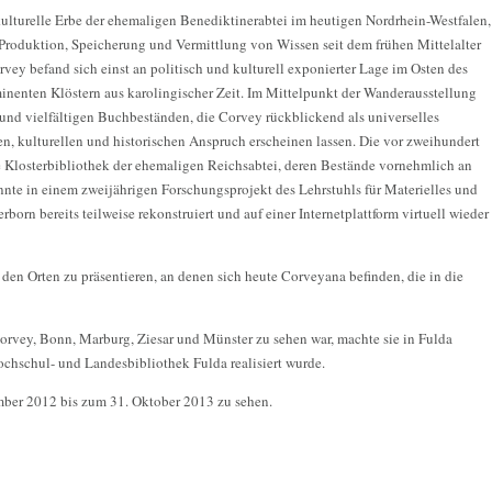
kulturelle Erbe der ehemaligen Benediktinerabtei im heutigen Nordrhein-Westfalen,
 Produktion, Speicherung und Vermittlung von Wissen seit dem frühen Mittelalter
orvey befand sich einst an politisch und kulturell exponierter Lage im Osten des
inenten Klöstern aus karolingischer Zeit. Im Mittelpunkt der Wanderausstellung
 und vielfältigen Buchbeständen, die Corvey rückblickend als universelles
, kulturellen und historischen Anspruch erscheinen lassen. Die vor zweihundert
e Klosterbibliothek der ehemaligen Reichsabtei, deren Bestände vornehmlich an
onnte in einem zweijährigen Forschungsprojekt des Lehrstuhls für Materielles und
rborn bereits teilweise rekonstruiert und auf einer Internetplattform virtuell wieder
n den Orten zu präsentieren, an denen sich heute Corveyana befinden, die in die
orvey, Bonn, Marburg, Ziesar und Münster zu sehen war, machte sie in Fulda
ochschul- und Landesbibliothek Fulda realisiert wurde.
mber 2012 bis zum 31. Oktober 2013 zu sehen.