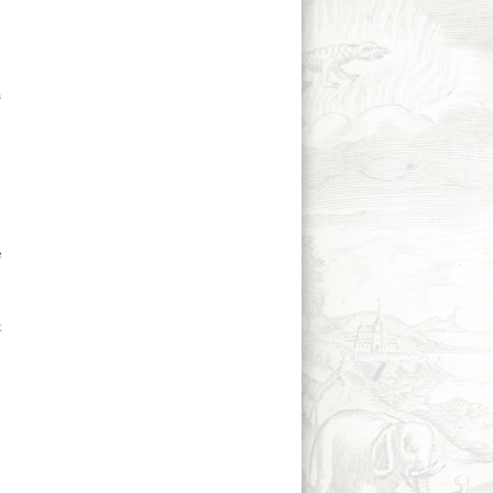
m
e
t