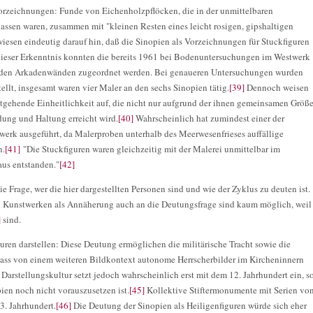
orzeichnungen: Funde von Eichenholzpflöcken, die in der unmittelbaren
ssen waren, zusammen mit "kleinen Resten eines leicht rosigen, gipshaltigen
 wiesen eindeutig darauf hin, daß die Sinopien als Vorzeichnungen für Stuckfiguren
ieser Erkenntnis konnten die bereits 1961 bei Bodenuntersuchungen im Westwerk
n den Arkadenwänden zugeordnet werden. Bei genaueren Untersuchungen wurden
ellt, insgesamt waren vier Maler an den sechs Sinopien tätig.
[39]
Dennoch weisen
itgehende Einheitlichkeit auf, die nicht nur aufgrund der ihnen gemeinsamen Größe
dung und Haltung erreicht wird.
[40]
Wahrscheinlich hat zumindest einer der
rk ausgeführt, da Malerproben unterhalb des Meerwesenfrieses auffällige
n.
[41]
"Die Stuckfiguren waren gleichzeitig mit der Malerei unmittelbar im
us entstanden."
[42]
e Frage, wer die hier dargestellten Personen sind und wie der Zyklus zu deuten ist.
hen Kunstwerken als Annäherung auch an die Deutungsfrage sind kaum möglich, weil
]
sind.
uren darstellen: Diese Deutung ermöglichen die militärische Tracht sowie die
dass von einem weiteren Bildkontext autonome Herrscherbilder im Kircheninnern
Darstellungskultur setzt jedoch wahrscheinlich erst mit dem 12. Jahrhundert ein, s
ien noch nicht vorauszusetzen ist.
[45]
Kollektive Stiftermonumente mit Serien vo
3. Jahrhundert.
[46]
Die Deutung der Sinopien als Heiligenfiguren würde sich eher