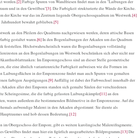
kt worden.
[2]
Farbige Spuren von Wandfriesen findet man in den "Laibungen der
raum und in den Gewölben"
[3]
. Die Farbigkeit strukturierte die Wände der Kirche.
aum der Kirche war das im Zentrum liegende Obergeschossquadrum im Westwerk.
[4]
. Jahrhundert bewahrt geblieben.
[5]
stwerk an den Pfeilern des Quadrums nachgewiesen werden, deren attische Basen
farbig gestaltet waren.
[6]
In den Bogenlaibungen der Arkaden um das Quadrum
ik feststellen. Höchstwahrscheinlich waren die Bogenlaibungen vollständig
ereiresten an den Bogenlaibungen im Westwerk beschränken sich aber nicht nur
e Akanthusblattranken: Im Emporengeschoss sind an dieser Stelle geometrische
den, die eine ähnlich variantenreiche Farbigkeit aufweisen wie die Formen im
n Laibungsflächen in der Emporenzone findet man auch Spuren von gemalten
denen farbigen Ausprägungen.
[9]
Auffällig ist dabei der Farbwechsel innerhalb der
n Arkaden aller drei Emporen standen sich gemalte Säulen der verschiedenen
e Scheingesimse, die die farbig gefassten Laibungskämpfer
[11]
an den
rten, waren außerdem die bestimmenden Bildmotive in der Emporenzone. Auf die
ehemals aufwendige Malerei in den Arkaden abgestimmt: Sie diente als
s Hauptraumes und hob dessen Bedeutung.
[12]
 im Obergeschoss der Empore, gibt es weitere karolingische Malereifragmente.
s Gewölbes findet man hier ein figürlich ausgearbeitetes Bildprogramm.
[13]
Die