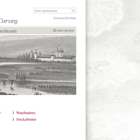
Sitemap
|
Kontakt
Buchkunde
Seite drucken
Wandmalerei
Stuckarbeiten