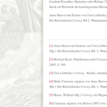
Joachim Poeschke: Herrscher oder Heilige? 
Stuck im Westwerk der karolingischen Klost
Anna Skriver mit Exkurs von Uwe Lobbedey:
Die Klosterkirche Corvey, Bd 2: Wandmalerei
[1]
Anna Skriver mit Exkurs von Uwe Lobbed
(Hg.): Die Klosterkirche Corvey, Bd. 2: Wand
[2]
Michael Koch: Paderborner und Corveyer 
2005, S. 109.
[3]
Uwe Lobbedey: Corvey - Kirche, ehemalig
[4]
Hilde Claussen, ergänzt von Anna Skriver
(Hg.): Die Klosterkirche Corvey, Bd. 2: Wand
[5]
Henze, Wilfried (Hg.): Corvey, ein Wegwe
[6]
Claussen, ergänzt von Skriver 2007 (wie A