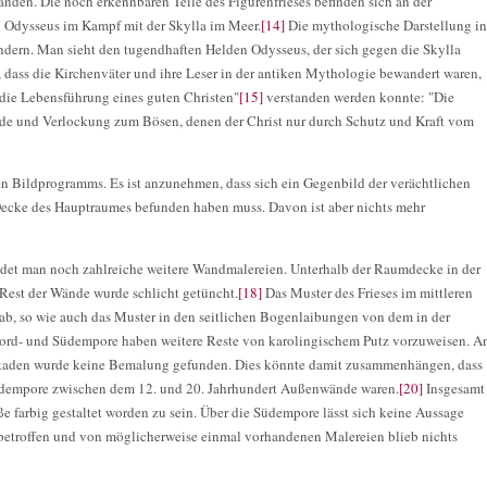
anden. Die noch erkennbaren Teile des Figurenfrieses befinden sich an der
 - Odysseus im Kampf mit der Skylla im Meer.
[14]
Die mythologische Darstellung in
ndern. Man sieht den tugendhaften Helden Odysseus, der sich gegen die Skylla
, dass die Kirchenväter und ihre Leser in der antiken Mythologie bewandert waren,
r die Lebensführung eines guten Christen"
[15]
verstanden werden konnte: "Die
de und Verlockung zum Bösen, denen der Christ nur durch Schutz und Kraft vom
hen Bildprogramms. Es ist anzunehmen, dass sich ein Gegenbild der verächtlichen
 Decke des Hauptraumes befunden haben muss. Davon ist aber nichts mehr
det man noch zahlreiche weitere Wandmalereien. Unterhalb der Raumdecke in der
Rest der Wände wurde schlicht getüncht.
[18]
Das Muster des Frieses im mittleren
b, so wie auch das Muster in den seitlichen Bogenlaibungen von dem in der
ord- und Südempore haben weitere Reste von karolingischem Putz vorzuweisen. A
kaden wurde keine Bemalung gefunden. Dies könnte damit zusammenhängen, dass
üdempore zwischen dem 12. und 20. Jahrhundert Außenwände waren.
[20]
Insgesamt
 farbig gestaltet worden zu sein. Über die Südempore lässt sich keine Aussage
en betroffen und von möglicherweise einmal vorhandenen Malereien blieb nichts