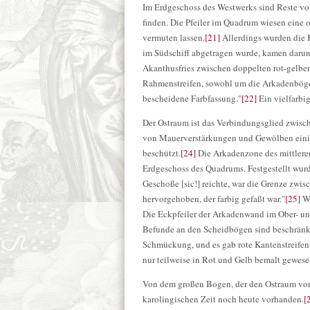
Im Erdgeschoss des Westwerks sind Reste v
finden. Die Pfeiler im Quadrum wiesen eine o
vermuten lassen.
[21]
Allerdings wurden die K
im Südschiff abgetragen wurde, kamen darunt
Akanthusfries zwischen doppelten rot-gelbe
Rahmenstreifen, sowohl um die Arkadenböge
bescheidene Farbfassung."
[22]
Ein vielfarbig
Der Ostraum ist das Verbindungsglied zwisc
von Mauerverstärkungen und Gewölben einig
beschützt.
[24]
Die Arkadenzone des mittleren
Erdgeschoss des Quadrums. Festgestellt wurd
Geschoße [sic!] reichte, war die Grenze zwis
hervorgehoben, der farbig gefaßt war."
[25]
We
Die Eckpfeiler der Arkadenwand im Ober- un
Befunde an den Scheidbögen sind beschränkt
Schmückung, und es gab rote Kantenstreifen
nur teilweise in Rot und Gelb bemalt gewese
Von dem großen Bogen, der den Ostraum von 
karolingischen Zeit noch heute vorhanden.
[