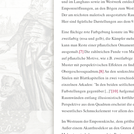
und im Langhaus sowie im Westwerk entdec
Emporenöffnungen, an den Bögen zum West
Der am reichsten malerisch ausgestattete R
Hier sind figürliche Darstellungen aus dem 9
Eine flächige rote Farbgebung konnte im We
zweifarbig (rosa und gelb), die Kämpfer mehr
kann man Reste einer pflanzlichen Ornament
ausgemalt.
[7]
Die zahlreichen Funde von Mal
auf pflanzliche Motive, wie z.B. zweifarbig
Muster mit perspektivischen Effekten zu fin
Obergeschossquadrum.
[8]
An den senkrechte
Säulen mit Blattkapitellen in zwei verschie
einzelnen Arkaden: "In den beiden seitliche
Farbstellungen gegenüber [...]"
[10]
Aufgemalt
Raumwänden entlang illusionistisch fortfüh
Perspektive aus dem Quadrum erscheint die 
wesentliches Schmuckelement vor allem de
Im Westraum der Emporenkirche, dem größten
Außer einem Akanthusdekor an den Graten de