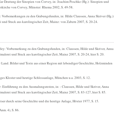
Zur Deutung der Sinopien von Corvey, in: Joachim Poschke (Hg.): Sinopien und
erkirche von Corvey, Münster: Rhema 2002, S. 49-58.
 Vorbemerkungen zu den Grabungsfunden, in: Hilde Claussen, Anna Skriver (Hg.)
 und Stuck aus karolingischer Zeit, Mainz: von Zabern 2007, S. 20-24.
ey: Vorbemerkung zu den Grabungsfunden, in: Claussen, Hilde und Skriver, Anna
malerei und Stuck aus karolingischer Zeit, Mainz 2007, S. 20-24, hier S. 20.
Land. Bilder und Texte aus einer Region mit lebendiger Geschichte, Holzminden
es Kloster und heutige Schlossanlage, München u.a. 2003, S. 12.
: Einführung zu den Ausmalungsresten, in: : Claussen, Hilde und Skriver, Anna
malerei und Stuck aus karolingischer Zeit, Mainz 2007, S. 83-127, hier S. 85.
iser durch seine Geschichte und die heutige Anlage, Höxter 1977, S. 15.
nm. 4), S. 86.