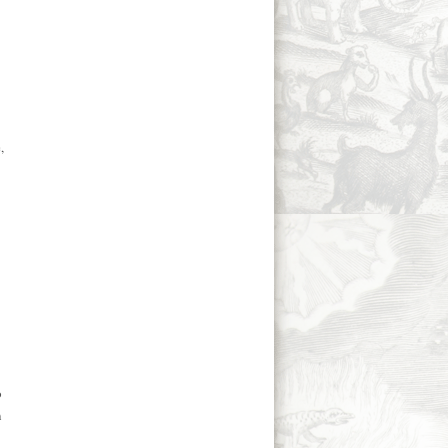
,
o
n