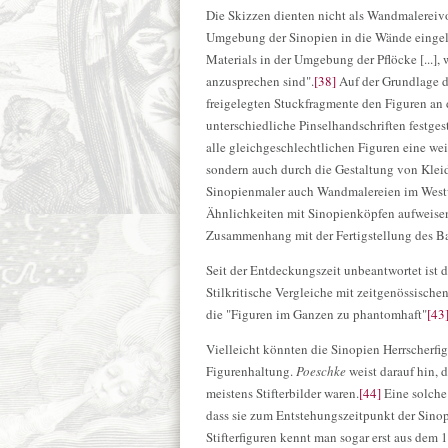
Die Skizzen dienten nicht als Wandmalereiv
Umgebung der Sinopien in die Wände eingela
Materials in der Umgebung der Pflöcke [...],
anzusprechen sind".
[38]
Auf der Grundlage d
freigelegten Stuckfragmente den Figuren a
unterschiedliche Pinselhandschriften festgest
alle gleichgeschlechtlichen Figuren eine we
sondern auch durch die Gestaltung von Klei
Sinopienmaler auch Wandmalereien im Westwe
Ähnlichkeiten mit Sinopienköpfen aufweise
Zusammenhang mit der Fertigstellung des Ba
Seit der Entdeckungszeit unbeantwortet ist di
Stilkritische Vergleiche mit zeitgenössisc
die "Figuren im Ganzen zu phantomhaft"
[43
Vielleicht könnten die Sinopien Herrscherfig
Figurenhaltung.
Poeschke
weist darauf hin, 
meistens Stifterbilder waren.
[44]
Eine solche 
dass sie zum Entstehungszeitpunkt der Sinop
Stifterfiguren kennt man sogar erst aus dem 1