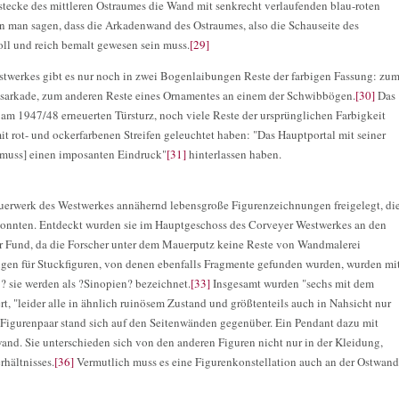
ostecke des mittleren Ostraumes die Wand mit senkrecht verlaufenden blau-roten
 man sagen, dass die Arkadenwand des Ostraumes, also die Schauseite des
oll und reich bemalt gewesen sein muss.
[29]
stwerkes gibt es nur noch in zwei Bogenlaibungen Reste der farbigen Fassung: zu
gsarkade, zum anderen Reste eines Ornamentes an einem der Schwibbögen.
[30]
Das
 am 1947/48 erneuerten Türsturz, noch viele Reste der ursprünglichen Farbigkeit
it rot- und ockerfarbenen Streifen geleuchtet haben: "Das Hauptportal mit seiner
 [muss] einen imposanten Eindruck"
[31]
hinterlassen haben.
erwerk des Westwerkes annähernd lebensgroße Figurenzeichnungen freigelegt, di
konnten. Entdeckt wurden sie im Hauptgeschoss des Corveyer Westwerkes an den
r Fund, da die Forscher unter dem Mauerputz keine Reste von Wandmalerei
gen für Stuckfiguren, von denen ebenfalls Fragmente gefunden wurden, wurden mi
 ? sie werden als ?Sinopien? bezeichnet.
[33]
Insgesamt wurden "sechs mit dem
rt, "leider alle in ähnlich ruinösem Zustand und größtenteils auch in Nahsicht nur
s Figurenpaar stand sich auf den Seitenwänden gegenüber. Ein Pendant dazu mit
and. Sie unterschieden sich von den anderen Figuren nicht nur in der Kleidung,
rhältnisses.
[36]
Vermutlich muss es eine Figurenkonstellation auch an der Ostwand