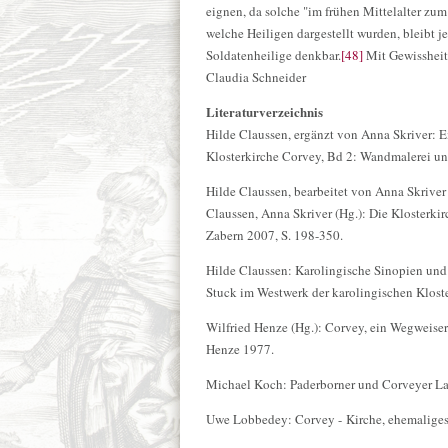
eignen, da solche "im frühen Mittelalter z
welche Heiligen dargestellt wurden, bleibt 
Soldatenheilige denkbar.
[48]
Mit Gewissheit 
Claudia Schneider
Literaturverzeichnis
Hilde Claussen, ergänzt von Anna Skriver: E
Klosterkirche Corvey, Bd 2: Wandmalerei und
Hilde Claussen, bearbeitet von Anna Skriver 
Claussen, Anna Skriver (Hg.): Die Klosterki
Zabern 2007, S. 198-350.
Hilde Claussen: Karolingische Sinopien und
Stuck im Westwerk der karolingischen Klost
Wilfried Henze (Hg.): Corvey, ein Wegweise
Henze 1977.
Michael Koch: Paderborner und Corveyer L
Uwe Lobbedey: Corvey - Kirche, ehemaliges 