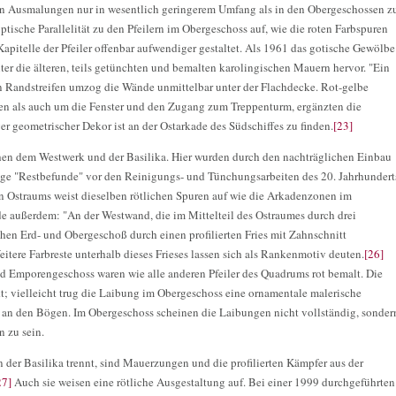
on Ausmalungen nur in wesentlich geringerem Umfang als in den Obergeschossen z
ptische Parallelität zu den Pfeilern im Obergeschoss auf, wie die roten Farbspuren
apitelle der Pfeiler offenbar aufwendiger gestaltet. Als 1961 das gotische Gewölbe
er die älteren, teils getünchten und bemalten karolingischen Mauern hervor. "Ein
n Randstreifen umzog die Wände unmittelbar unter der Flachdecke. Rot-gelbe
n als auch um die Fenster und den Zugang zum Treppenturm, ergänzten die
er geometrischer Dekor ist an der Ostarkade des Südschiffes zu finden.
[23]
hen dem Westwerk und der Basilika. Hier wurden durch den nachträglichen Einbau
e "Restbefunde" vor den Reinigungs- und Tünchungsarbeiten des 20. Jahrhundert
 Ostraums weist dieselben rötlichen Spuren auf wie die Arkadenzonen im
e außerdem: "An der Westwand, die im Mittelteil des Ostraumes durch drei
chen Erd- und Obergeschoß durch einen profilierten Fries mit Zahnschnitt
itere Farbreste unterhalb dieses Frieses lassen sich als Rankenmotiv deuten.
[26]
d Emporengeschoss waren wie alle anderen Pfeiler des Quadrums rot bemalt. Die
; vielleicht trug die Laibung im Obergeschoss eine ornamentale malerische
 an den Bögen. Im Obergeschoss scheinen die Laibungen nicht vollständig, sonder
n zu sein.
der Basilika trennt, sind Mauerzungen und die profilierten Kämpfer aus der
27]
Auch sie weisen eine rötliche Ausgestaltung auf. Bei einer 1999 durchgeführten