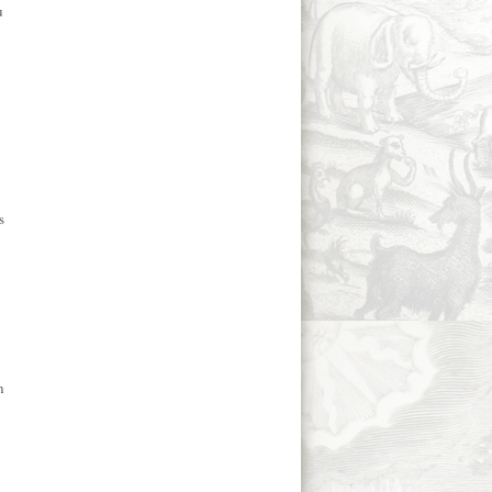
u
s
n