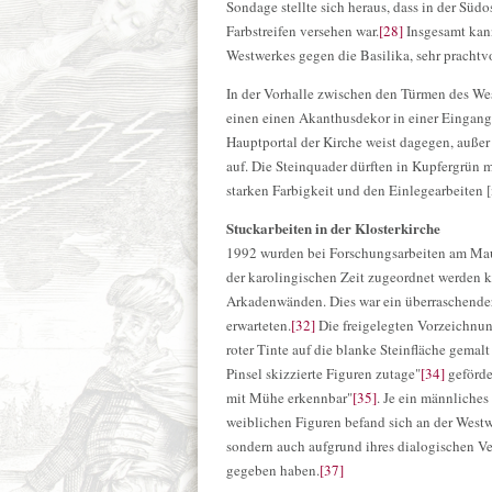
Sondage stellte sich heraus, dass in der Süd
Farbstreifen versehen war.
[28]
Insgesamt kann
Westwerkes gegen die Basilika, sehr prachtv
In der Vorhalle zwischen den Türmen des We
einen einen Akanthusdekor in einer Eingan
Hauptportal der Kirche weist dagegen, außer
auf. Die Steinquader dürften in Kupfergrün m
starken Farbigkeit und den Einlegearbeiten
Stuckarbeiten in der Klosterkirche
1992 wurden bei Forschungsarbeiten am Mau
der karolingischen Zeit zugeordnet werden 
Arkadenwänden. Dies war ein überraschende
erwarteten.
[32]
Die freigelegten Vorzeichnun
roter Tinte auf die blanke Steinfläche gemalt
Pinsel skizzierte Figuren zutage"
[34]
geförde
mit Mühe erkennbar"
[35]
. Je ein männliche
weiblichen Figuren befand sich an der Westw
sondern auch aufgrund ihres dialogischen Ve
gegeben haben.
[37]