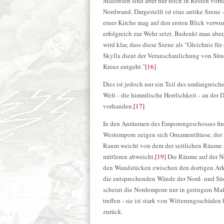
Malereien sind aber nur noch in Resten vorh
Nordwand. Dargestellt ist eine antike Szene
einer Kirche mag auf den ersten Blick verwu
erfolgreich zur Wehr setzt. Bedenkt man aber
wird klar, dass diese Szene als "Gleichnis fü
Skylla dient der Veranschaulichung von Sün
Kreuz entgeht."
[16]
Dies ist jedoch nur ein Teil des umfangreic
Welt - die himmlische Herrlichkeit - an der
vorhanden.
[17]
In den Anräumen des Emporengeschosses fin
Westempore zeigen sich Ornamentfriese, der 
Raum weicht von dem der seitlichen Räume a
mittleren abweicht.
[19]
Die Räume auf der N
den Wandstücken zwischen den dortigen Ar
die entsprechenden Wände der Nord- und S
scheint die Nordempore nur in geringem Maße
treffen - sie ist stark von Witterungsschäd
zurück.