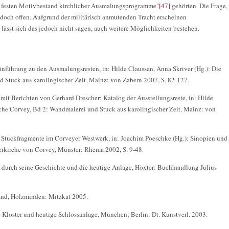
um festen Motivbestand kirchlicher Ausmalungsprogramme"
[47]
gehörten. Die Frage,
jedoch offen. Aufgrund der militärisch anmutenden Tracht erscheinen
lässt sich das jedoch nicht sagen, auch weitere Möglichkeiten bestehen.
inführung zu den Ausmalungsresten, in: Hilde Claussen, Anna Skriver (Hg.): Die
 Stuck aus karolingischer Zeit, Mainz: von Zabern 2007, S. 82-127.
mit Berichten von Gerhard Drescher: Katalog der Ausstellungsreste, in: Hilde
rche Corvey, Bd 2: Wandmalerei und Stuck aus karolingischer Zeit, Mainz: von
 Stuckfragmente im Corveyer Westwerk, in: Joachim Poeschke (Hg.): Sinopien und
erkirche von Corvey, Münster: Rhema 2002, S. 9-48.
r durch seine Geschichte und die heutige Anlage, Höxter: Buchhandlung Julius
and, Holzminden: Mitzkat 2005.
Kloster und heutige Schlossanlage, München; Berlin: Dt. Kunstverl. 2003.