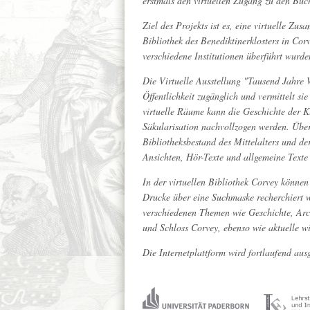
erstmals den virtuellen Zugang zu den Bu
Ziel des Projekts ist es, eine virtuelle Zu
Bibliothek des Benediktinerklosters in Co
verschiedene Institutionen überführt wurd
Die Virtuelle Ausstellung "Tausend Jahre W
Öffentlichkeit zugänglich und vermittelt s
virtuelle Räume kann die Geschichte der K
Säkularisation nachvollzogen werden. Übe
Bibliotheksbestand des Mittelalters und 
Ansichten, Hör-Texte und allgemeine Texte
In der virtuellen Bibliothek Corvey können 
Drucke über eine Suchmaske recherchiert w
verschiedenen Themen wie Geschichte, Arc
und Schloss Corvey, ebenso wie aktuelle wi
Die Internetplattform wird fortlaufend aus