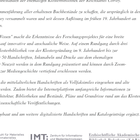
chbeständen der ehemaligen Klosterbibliothek der Reichsabtei Corvey.
sammenführung aller erhaltenen Buchbestände zu schaffen, die ursprünglich in de
rvey versammelt waren und seit dessen Auflösung im frühen 19. Jahrhundert an
en.
issen" macht die Erkenntnisse des Forschungsprojektes für eine breite
ie auf innovative und anschauliche Weise. Auf einem Rundgang durch drei
losterbibliothek von der Klostergründung im 9. Jahrhundert bis zur
r 50 Handschriften, Inkunabeln und Drucke aus dem ehemaligen
der Neuzeit werden in dem Rundgang präsentiert und können durch Zoom-
 zur Mediengeschichte vertiefend erschlossen werden.
die mittelalterlichen Handschriften als Vollfaksimiles eingesehen und alte
erden. Zudem bietet die Internetplattform umfangreiche Informationen zu
hitektur, Bibliotheken und Bestände, Pläne und Grundrisse rund um das Kloste
ssenschaftliche Veröffentlichungen.
gebaut und um weitere digitalisierte Handschriften und Katalogeinträge ergänzt.